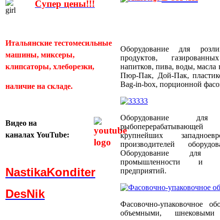
Супер цены!!!
Итальянские тестомесильные
Оборудование для розл
машины, миксеры,
продуктов, газированн
клипсаторы, хлеборезки,
напитков, пива, воды, масла
Пюр-Пак, Дой-Пак, пластик
Bag-in-box, порционной фас
наличие на складе.
Оборудование для
Видео
на
рыбоперерабатывающей
каналах
YouTube:
крупнейших западноевр
производителей оборуд
Оборудование для пти
промышленности и пти
NastikaKonditer
предприятий.
DesNik
Фасовочно-упаковочное об
объемными, шнековыми