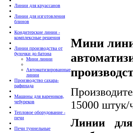
Линии для круассанов
Линии для изготовления
блинов
Кондитерские линии -
комплексные решения
Мини лини
Линии производства от
автоматиз
булочки до батона
Мини линии
производст
Автоматизированные
линии
Производство сахара-
рафинада
Производите
Машины для вареников,
15000 штук/ч
чебуреков
Тепловое оборудование -
печи
Линии для
Печи туннельные