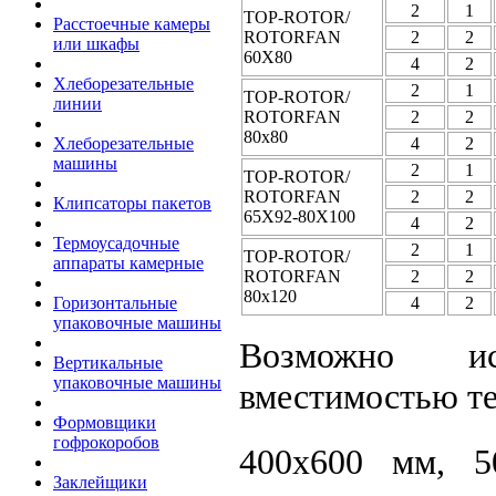
2
1
TOP-ROTOR/
Расстоечные камеры
ROTORFAN
2
2
или шкафы
60X80
4
2
Хлеборезательные
2
1
TOP-ROTOR/
линии
ROTORFAN
2
2
80x80
4
2
Хлеборезательные
машины
2
1
TOP-ROTOR/
ROTORFAN
2
2
Клипсаторы пакетов
65X92-80X100
4
2
Термоусадочные
2
1
TOP-ROTOR/
аппараты камерные
ROTORFAN
2
2
80x120
4
2
Горизонтальные
упаковочные машины
Возможно ис
Вертикальные
упаковочные машины
вместимостью те
Формовщики
гофрокоробов
400х600 мм, 5
Заклейщики