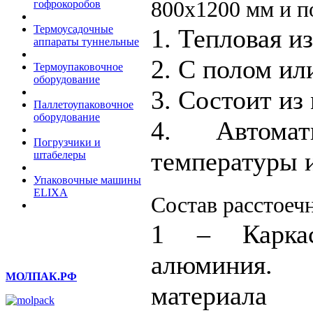
800х1200 мм и по
гофрокоробов
Термоусадочные
1. Тепловая и
аппараты туннельные
2. С полом или
Термоупаковочное
оборудование
3. Состоит из
Паллетоупаковочное
оборудование
4. Автомат
Погрузчики и
температуры 
штабелеры
Упаковочные машины
ELIXA
Состав расстоеч
1 – Карка
алюминия. 
МОЛПАК.РФ
материала и