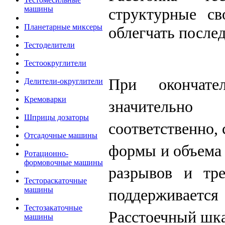
машины
структурные св
Планетарные миксеры
облегчать после
Тестоделители
Тестоокруглители
При окончате
Делители-округлители
Кремоварки
значительно
Шприцы дозаторы
соответственно,
Отсадочные машины
формы и объема 
Ротационно-
формовочные машины
разрывов и тр
Тестораскаточные
машины
поддерживает
Тестозакаточные
Расстоечный шка
машины