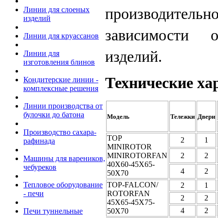
производител
Линии для слоеных
изделий
зависимости о
Линии для круассанов
изделий.
Линии для
изготовления блинов
Технические ха
Кондитерские линии -
комплексные решения
Линии производства от
булочки до батона
Модель
Тележки
Двери
Производство сахара-
TOP
2
1
рафинада
MINIROTOR
MINIROTORFAN
2
2
Машины для вареников,
40X60-45X65-
чебуреков
4
2
50X70
TOP-FALCON/
Тепловое оборудование
2
1
ROTORFAN
- печи
2
2
45X65-45X75-
4
2
50X70
Печи туннельные