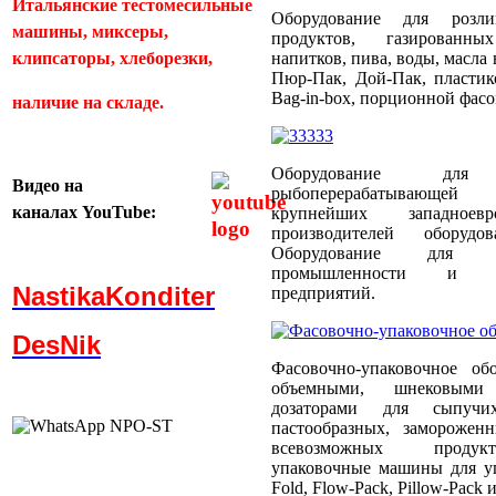
Итальянские тестомесильные
Оборудование для розл
машины, миксеры,
продуктов, газированн
клипсаторы, хлеборезки,
напитков, пива, воды, масла
Пюр-Пак, Дой-Пак, пластик
Bag-in-box, порционной фас
наличие на складе.
Оборудование для
Видео
на
рыбоперерабатывающей
каналах
YouTube:
крупнейших западноевр
производителей оборуд
Оборудование для пти
промышленности и пти
NastikaKonditer
предприятий.
DesNik
Фасовочно-упаковочное об
объемными, шнековыми
дозаторами для сыпучи
пастообразных, заморожен
всевозможных продукт
упаковочные машины для уп
Fold, Flow-Pack, Pillow-Pack и