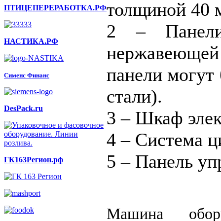
толщиной 40 
ПТИЦЕПЕРЕРАБОТКА.РФ
2 – Панели
НАСТИКА.РФ
нержавеюще
панели могут
Сименс Финанс
стали).
DesPack.ru
3 – Шкаф эле
4 – Система ц
5 – Панель уп
ГК163Регион.рф
Машина обору