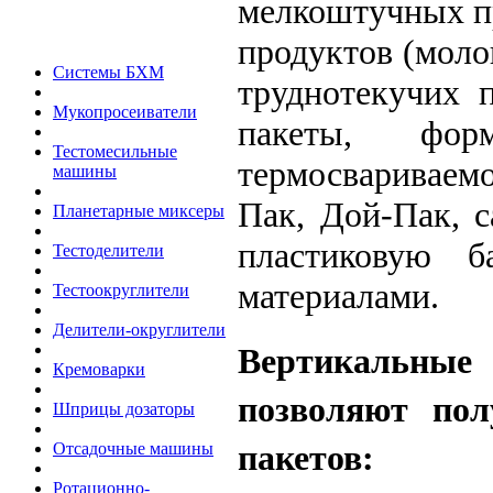
мелкоштучных пр
продуктов (моло
Системы БХМ
труднотекучих 
Мукопросеиватели
пакеты, фо
Тестомесильные
термосвариваем
машины
Пак, Дой-Пак, с
Планетарные миксеры
пластиковую 
Тестоделители
материалами.
Тестоокруглители
Делители-округлители
Вертикальные
Кремоварки
позволяют по
Шприцы дозаторы
пакетов:
Отсадочные машины
Ротационно-