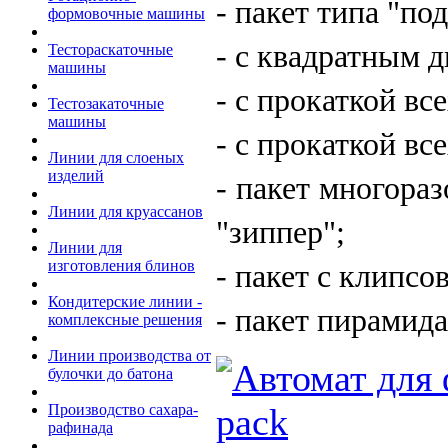
- пакет типа "по
формовочные машины
- с квадратным д
Тестораскаточные
машины
- с прокаткой вс
Тестозакаточные
машины
- с прокаткой все
Линии для слоеных
изделий
- пакет многора
Линии для круассанов
"зиппер";
Линии для
изготовления блинов
- пакет с клипс
Кондитерские линии -
- пакет пирамида
комплексные решения
Линии производства от
булочки до батона
Производство сахара-
рафинада