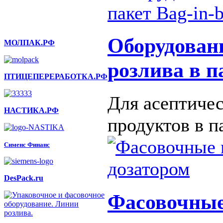
Оборудовани
МОЛПАК.РФ
розлива в п
ПТИЦЕПЕРЕРАБОТКА.РФ
Для асептиче
НАСТИКА.РФ
продуктов в п
Сименс Финанс
DesPack.ru
Фасовочны