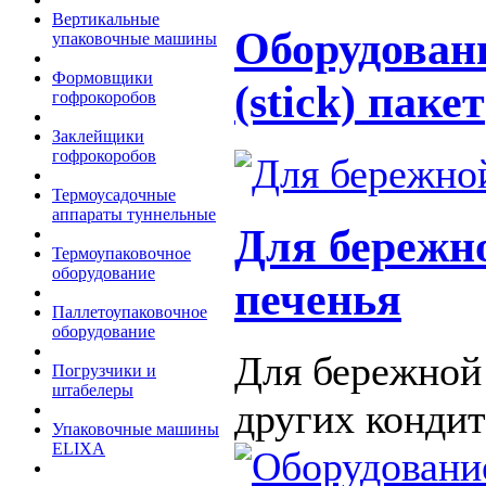
Вертикальные
Оборудовани
упаковочные машины
Формовщики
(stick) пакет
гофрокоробов
Заклейщики
гофрокоробов
Термоусадочные
аппараты туннельные
Для бережн
Термоупаковочное
оборудование
печенья
Паллетоупаковочное
оборудование
Для бережной 
Погрузчики и
штабелеры
других кондит
Упаковочные машины
ELIXA