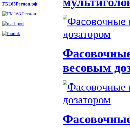
мультиголо
ГК163Регион.рф
Фасовочны
весовым до
Фасовочны