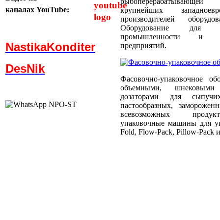
рыбоперерабатывающей
каналах
YouTube:
крупнейших западноевр
производителей оборуд
Оборудование для пти
промышленности и пти
NastikaKonditer
предприятий.
DesNik
Фасовочно-упаковочное об
объемными, шнековыми
дозаторами для сыпучи
пастообразных, заморожен
всевозможных продукт
упаковочные машины для уп
Fold, Flow-Pack, Pillow-Pack и