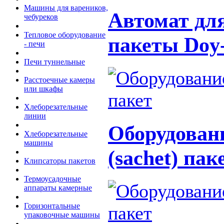
Машины для вареников,
Автомат для
чебуреков
Тепловое оборудование
пакеты Doy
- печи
Печи туннельные
Расстоечные камеры
или шкафы
Хлеборезательные
линии
Оборудован
Хлеборезательные
машины
(sachet) пак
Клипсаторы пакетов
Термоусадочные
аппараты камерные
Горизонтальные
упаковочные машины