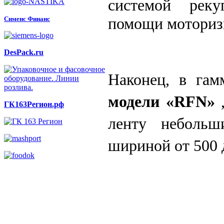
системой рек
помощи моторизи
Сименс Финанс
DesPack.ru
Наконец, в га
модели «RFN»
,
ГК163Регион.рф
ленту небольш
шириной от 500 