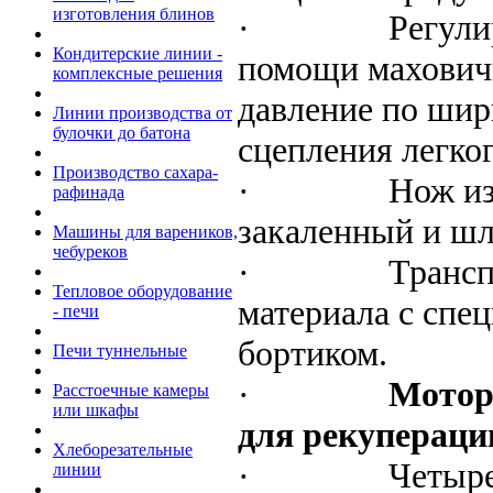
изготовления блинов
·
Регули
Кондитерские линии -
помощи маховичк
комплексные решения
давление по шир
Линии производства от
булочки до батона
сцепления легко
Производство сахара-
·
Нож из
рафинада
закаленный и ш
Машины для вареников,
чебуреков
·
Трансп
Тепловое оборудование
материала с спе
- печи
бортиком.
Печи туннельные
·
Мотор
Расстоечные камеры
или шкафы
для рекуперации
Хлеборезательные
·
Четыре
линии