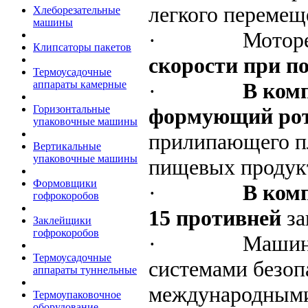
легкого переме
Хлеборезательные
машины
·
Мотор
Клипсаторы пакетов
скорости при п
Термоусадочные
·
В ком
аппараты камерные
Горизонтальные
формующий ро
упаковочные машины
прилипающего пл
Вертикальные
упаковочные машины
пищевых продукт
Формовщики
·
В ком
гофрокоробов
15 противней
з
Заклейщики
гофрокоробов
·
Машин
Термоусадочные
системами безопа
аппараты туннельные
международными
Термоупаковочное
оборудование