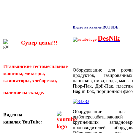
Видео на канале RUTUBE:
DesNik
Супер цены!!!
Итальянские тестомесильные
Оборудование для розл
машины, миксеры,
продуктов, газированн
клипсаторы, хлеборезки,
напитков, пива, воды, масла
Пюр-Пак, Дой-Пак, пластик
Bag-in-box, порционной фас
наличие на складе.
Оборудование для
Видео
на
рыбоперерабатывающей
каналах
YouTube:
крупнейших западноевр
производителей оборуд
Оборудование для пти