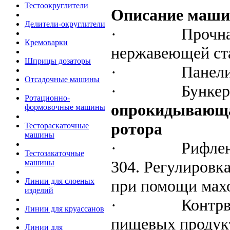
Тестоокруглители
Описание маш
Делители-округлители
·
Прочна
Кремоварки
нержавеющей ст
Шприцы дозаторы
·
Панели
Отсадочные машины
·
Бункер
Ротационно-
опрокидывающая
формовочные машины
ротора
Тестораскаточные
машины
·
Рифлен
Тестозакаточные
304. Регулировк
машины
при помощи мах
Линии для слоеных
изделий
·
Контрв
Линии для круассанов
пищевых продук
Линии для