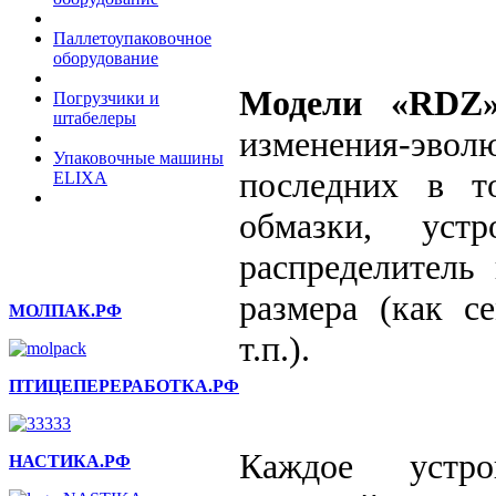
Паллетоупаковочное
оборудование
Модели «RDZ
Погрузчики и
штабелеры
изменения-эвол
Упаковочные машины
последних в т
ELIXA
обмазки, уст
распределитель
размера (как с
МОЛПАК.РФ
т.п.).
ПТИЦЕПЕРЕРАБОТКА.РФ
Каждое устро
НАСТИКА.РФ