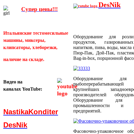
DesNik
Супер цены!!!
Итальянские тестомесильные
Оборудование для розл
машины, миксеры,
продуктов, газированн
клипсаторы, хлеборезки,
напитков, пива, воды, масла
Пюр-Пак, Дой-Пак, пластик
Bag-in-box, порционной фас
наличие на складе.
Оборудование для
Видео
на
рыбоперерабатывающей
каналах
YouTube:
крупнейших западноевр
производителей оборуд
Оборудование для пти
промышленности и пти
NastikaKonditer
предприятий.
DesNik
Фасовочно-упаковочное об