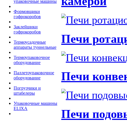
камерой
упаковочные машины
Формовщики
гофрокоробов
Заклейщики
гофрокоробов
Печи ротац
Термоусадочные
аппараты туннельные
Термоупаковочное
оборудование
Печи конве
Паллетоупаковочное
оборудование
Погрузчики и
штабелеры
Упаковочные машины
ELIXA
Печи подов