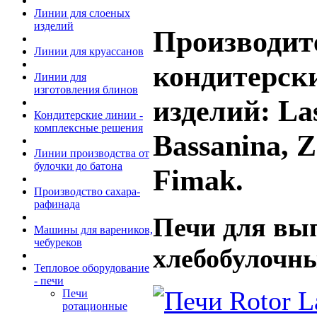
Линии для слоеных
изделий
Производит
Линии для круассанов
кондитерск
Линии для
изготовления блинов
изделий: La
Кондитерские линии -
комплексные решения
Bassanina, Z
Линии производства от
булочки до батона
Fimak.
Производство сахара-
рафинада
Печи для вы
Машины для вареников,
чебуреков
хлебобулочны
Тепловое оборудование
- печи
Печи
ротационные