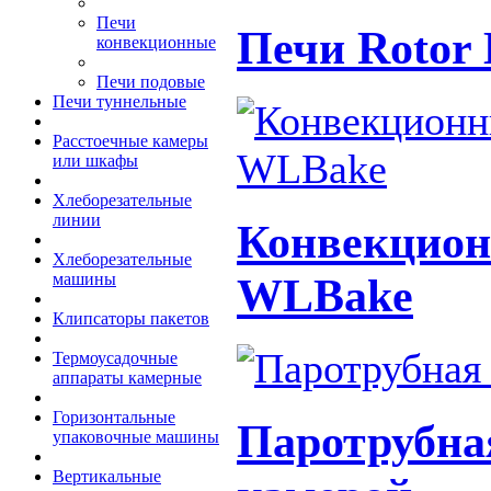
Печи
Печи Rotor 
конвекционные
Печи подовые
Печи туннельные
Расстоечные камеры
или шкафы
Хлеборезательные
линии
Конвекцион
Хлеборезательные
WLBake
машины
Клипсаторы пакетов
Термоусадочные
аппараты камерные
Горизонтальные
Паротрубна
упаковочные машины
Вертикальные