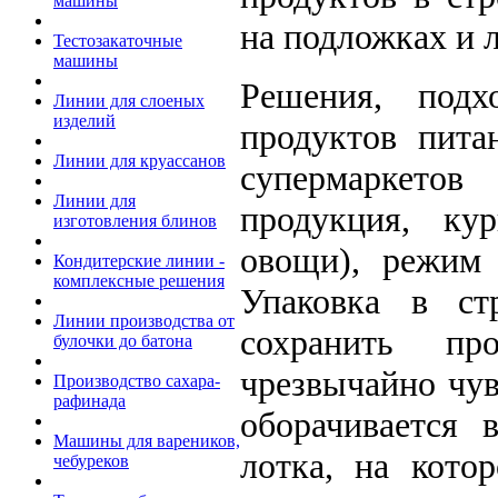
машины
на подложках и л
Тестозакаточные
машины
Решения, подх
Линии для слоеных
изделий
продуктов пита
Линии для круассанов
супермаркетов
Линии для
продукция, ку
изготовления блинов
овощи), режим 
Кондитерские линии -
комплексные решения
Упаковка в ст
Линии производства от
сохранить пр
булочки до батона
чрезвычайно чув
Производство сахара-
рафинада
оборачивается 
Машины для вареников,
лотка, на кото
чебуреков