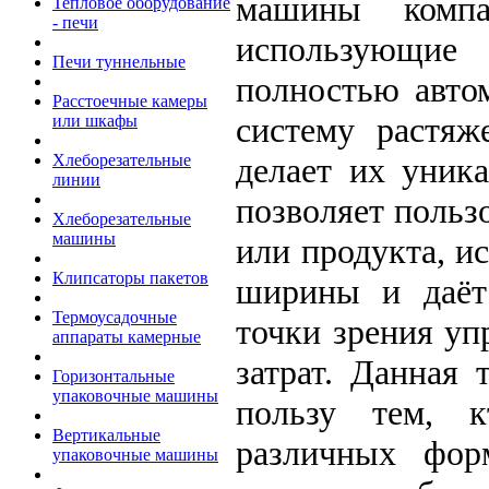
машины компа
Тепловое оборудование
- печи
использующие
Печи туннельные
полностью авто
Расстоечные камеры
систему растяж
или шкафы
делает их уник
Хлеборезательные
линии
позволяет польз
Хлеборезательные
машины
или продукта, и
Клипсаторы пакетов
ширины и даёт
Термоусадочные
точки зрения уп
аппараты камерные
затрат. Данная 
Горизонтальные
упаковочные машины
пользу тем, к
Вертикальные
различных фор
упаковочные машины