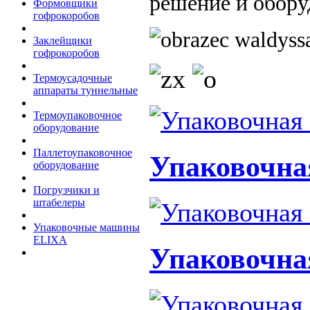
решение и обору
Формовщики
гофрокоробов
Заклейщики
гофрокоробов
Термоусадочные
аппараты туннельные
Термоупаковочное
оборудование
Паллетоупаковочное
Упаковочна
оборудование
Погрузчики и
штабелеры
Упаковочные машины
ELIXA
Упаковочна