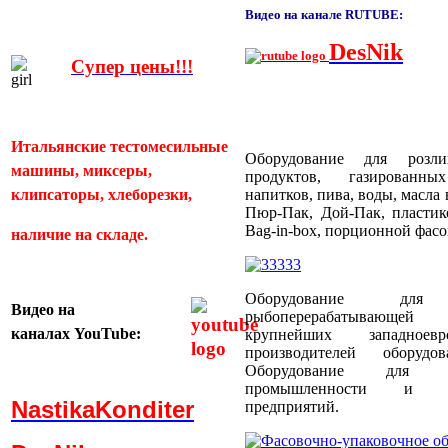
Видео на канале RUTUBE:
DesNik
Супер цены!!!
Итальянские тестомесильные
Оборудование для розл
машины, миксеры,
продуктов, газированн
клипсаторы, хлеборезки,
напитков, пива, воды, масла
Пюр-Пак, Дой-Пак, пластик
Bag-in-box, порционной фас
наличие на складе.
Оборудование для
Видео
на
рыбоперерабатывающей
каналах
YouTube:
крупнейших западноевр
производителей оборуд
Оборудование для пти
промышленности и пти
NastikaKonditer
предприятий.