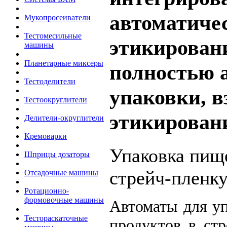
автоматиче
Мукопросеиватели
Тестомесильные
этикировани
машины
Планетарные миксеры
полностью 
Тестоделители
упаковки, 
Тестоокруглители
этикирован
Делители-округлители
Кремоварки
Упаковка пищ
Шприцы дозаторы
стрейч-пленк
Отсадочные машины
Ротационно-
формовочные машины
Автоматы для у
Тестораскаточные
продуктов в ст